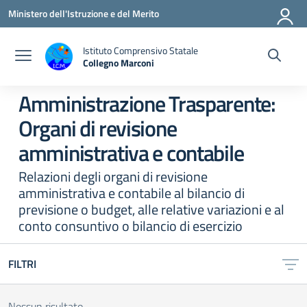
Vai ai contenuti
Vai al menu di navigazione
Vai al footer
Ministero dell'Istruzione e del Merito
Istituto Comprensivo Statale
Collegno Marconi
Amministrazione Trasparente:
Organi di revisione
amministrativa e contabile
Relazioni degli organi di revisione
amministrativa e contabile al bilancio di
previsione o budget, alle relative variazioni e al
conto consuntivo o bilancio di esercizio
FILTRI
Nessun risultato