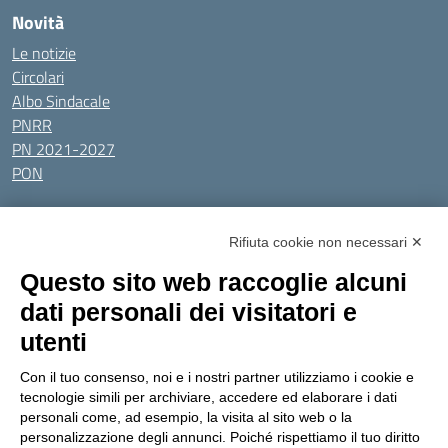
Novità
Le notizie
Circolari
Albo Sindacale
PNRR
PN 2021-2027
PON
Tutti gli argomenti
Rifiuta cookie non necessari ✕
Amministrazione Trasparente
Albo online
Privacy Policy
Questo sito web raccoglie alcuni
Dichiarazione di accessibilità
Obiettivi di accessibilità
dati personali dei visitatori e
Seguici su:
utenti
Con il tuo consenso, noi e i nostri partner utilizziamo i cookie e
Indirizzo:
Via Gaetano Donizetti 30, Collegno
tecnologie simili per archiviare, accedere ed elaborare i dati
Centralino:
0114053925
Email:
toic8cg002@istruzione.it
personali come, ad esempio, la visita al sito web o la
Posta elettronica certificata (PEC):
toic8cg002@pec.istruzione.it
personalizzazione degli annunci. Poiché rispettiamo il tuo diritto