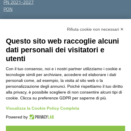
PN 2021-2027
PON
Tutti gli argomenti
Rifiuta cookie non necessari ✕
Amministrazione Trasparente
Albo online
Privacy Policy
Questo sito web raccoglie alcuni
Dichiarazione di accessibilità
Obiettivi di accessibilità
dati personali dei visitatori e
Seguici su:
utenti
Con il tuo consenso, noi e i nostri partner utilizziamo i cookie e
Indirizzo:
Via Gaetano Donizetti 30, Collegno
tecnologie simili per archiviare, accedere ed elaborare i dati
Centralino:
0114053925
Email:
toic8cg002@istruzione.it
personali come, ad esempio, la visita al sito web o la
Posta elettronica certificata (PEC):
toic8cg002@pec.istruzione.it
personalizzazione degli annunci. Poiché rispettiamo il tuo diritto
alla privacy, è possibile scegliere di non consentire alcuni tipi di
Codice fiscale: 95641450010
cookie. Clicca su preferenze GDPR per saperne di più.
Codice meccanografico:
toic8cg002
Visualizza la Cookie Policy Completa
Codice Indice delle Pubbliche Amministrazioni (IPA): D0ZZDV0V
Codice unico di fatturazione (CUF): FJDH3Z
Powered by
Copyright 2023 © ISTITUTO COMPRENSIVO "GUGLIELMO MARCONI" |