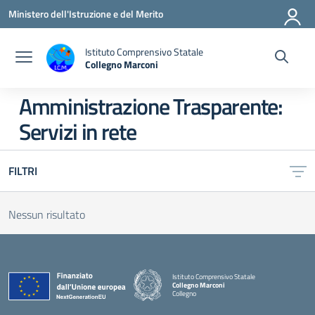
Vai ai contenuti
Vai al menu di navigazione
Vai al footer
Ministero dell'Istruzione e del Merito
Istituto Comprensivo Statale
Collegno Marconi
Amministrazione Trasparente:
Servizi in rete
FILTRI
Nessun risultato
Istituto Comprensivo Statale
Collegno Marconi
Collegno