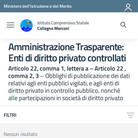
Vai ai contenuti
Vai al menu di navigazione
Vai al footer
Ministero dell'Istruzione e del Merito
Istituto Comprensivo Statale
Collegno Marconi
Amministrazione Trasparente:
Enti di diritto privato controllati
Articolo 22, comma 1, lettera a – Articolo 22 ,
comma 2, 3
– Obblighi di pubblicazione dei dati
relativi agli enti pubblici vigilati, e agli enti di
diritto privato in controllo pubblico, nonché
alle partecipazioni in società di diritto privato
FILTRI
Nessun risultato