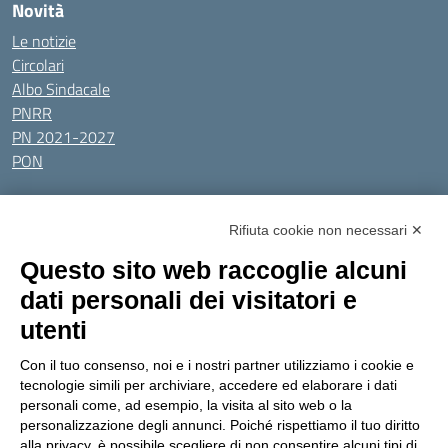
Novità
Le notizie
Circolari
Albo Sindacale
PNRR
PN 2021-2027
PON
Tutti gli argomenti
Rifiuta cookie non necessari ✕
Amministrazione Trasparente
Albo online
Privacy Policy
Questo sito web raccoglie alcuni
Dichiarazione di accessibilità
Obiettivi di accessibilità
dati personali dei visitatori e
Seguici su:
utenti
Con il tuo consenso, noi e i nostri partner utilizziamo i cookie e
Indirizzo:
Via Gaetano Donizetti 30, Collegno
tecnologie simili per archiviare, accedere ed elaborare i dati
Centralino:
0114053925
Email:
toic8cg002@istruzione.it
personali come, ad esempio, la visita al sito web o la
Posta elettronica certificata (PEC):
toic8cg002@pec.istruzione.it
personalizzazione degli annunci. Poiché rispettiamo il tuo diritto
alla privacy, è possibile scegliere di non consentire alcuni tipi di