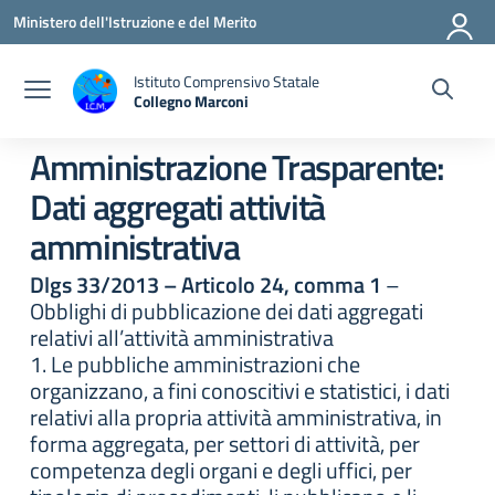
Vai ai contenuti
Vai al menu di navigazione
Vai al footer
Ministero dell'Istruzione e del Merito
Istituto Comprensivo Statale
Collegno Marconi
Amministrazione Trasparente:
Dati aggregati attività
amministrativa
Dlgs 33/2013 – Articolo 24, comma 1
–
Obblighi di pubblicazione dei dati aggregati
relativi all’attività amministrativa
1. Le pubbliche amministrazioni che
organizzano, a fini conoscitivi e statistici, i dati
relativi alla propria attività amministrativa, in
forma aggregata, per settori di attività, per
competenza degli organi e degli uffici, per