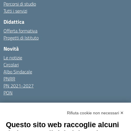
Percorsi di studio
Tutti i servizi
Didattica
Offerta formativa
Progetti di Istituto
Novità
Le notizie
Circolari
Albo Sindacale
PNRR
PN 2021-2027
PON
Tutti gli argomenti
Rifiuta cookie non necessari ✕
Amministrazione Trasparente
Albo online
Privacy Policy
Questo sito web raccoglie alcuni
Dichiarazione di accessibilità
Obiettivi di accessibilità