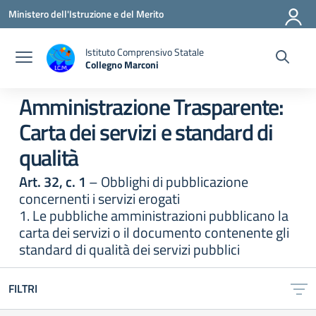
Vai ai contenuti
Vai al menu di navigazione
Vai al footer
Ministero dell'Istruzione e del Merito
Istituto Comprensivo Statale
Collegno Marconi
Amministrazione Trasparente:
Carta dei servizi e standard di
qualità
Art. 32, c. 1
– Obblighi di pubblicazione
concernenti i servizi erogati
1. Le pubbliche amministrazioni pubblicano la
carta dei servizi o il documento contenente gli
standard di qualità dei servizi pubblici
FILTRI