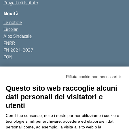
Progetti di Istituto
Novità
Le notizie
Circolari
Albo Sindacale
PNRR
PN 2021-2027
PON
Tutti gli argomenti
Rifiuta cookie non necessari ✕
Amministrazione Trasparente
Albo online
Privacy Policy
Questo sito web raccoglie alcuni
Dichiarazione di accessibilità
Obiettivi di accessibilità
dati personali dei visitatori e
Seguici su:
utenti
Con il tuo consenso, noi e i nostri partner utilizziamo i cookie e
Indirizzo:
Via Gaetano Donizetti 30, Collegno
tecnologie simili per archiviare, accedere ed elaborare i dati
Centralino:
0114053925
Email:
toic8cg002@istruzione.it
personali come, ad esempio, la visita al sito web o la