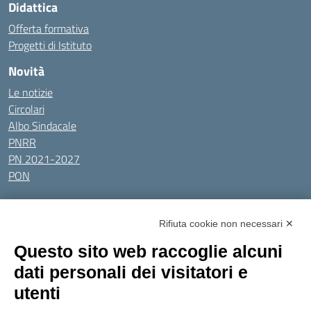
Didattica
Offerta formativa
Progetti di Istituto
Novità
Le notizie
Circolari
Albo Sindacale
PNRR
PN 2021-2027
PON
Tutti gli argomenti
Rifiuta cookie non necessari ✕
Amministrazione Trasparente
Albo online
Privacy Policy
Questo sito web raccoglie alcuni
Dichiarazione di accessibilità
Obiettivi di accessibilità
dati personali dei visitatori e
Seguici su:
utenti