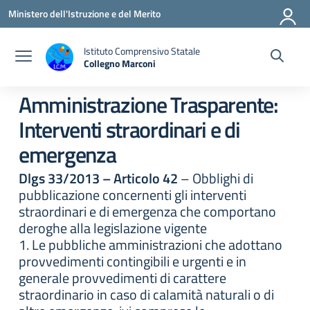
Vai ai contenuti
Vai al menu di navigazione
Vai al footer
Ministero dell'Istruzione e del Merito
Istituto Comprensivo Statale
Collegno Marconi
Amministrazione Trasparente:
Interventi straordinari e di
emergenza
Dlgs 33/2013 – Articolo 42
– Obblighi di
pubblicazione concernenti gli interventi
straordinari e di emergenza che comportano
deroghe alla legislazione vigente
1. Le pubbliche amministrazioni che adottano
provvedimenti contingibili e urgenti e in
generale provvedimenti di carattere
straordinario in caso di calamità naturali o di