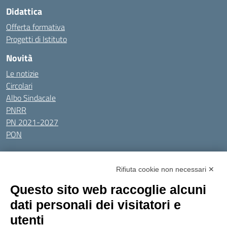
Didattica
Offerta formativa
Progetti di Istituto
Novità
Le notizie
Circolari
Albo Sindacale
PNRR
PN 2021-2027
PON
Tutti gli argomenti
Rifiuta cookie non necessari ✕
Amministrazione Trasparente
Albo online
Privacy Policy
Questo sito web raccoglie alcuni
Dichiarazione di accessibilità
Obiettivi di accessibilità
dati personali dei visitatori e
Seguici su:
utenti