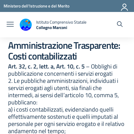
Vai ai contenuti
Vai al menu di navigazione
Vai al footer
Ministero dell'Istruzione e del Merito
Istituto Comprensivo Statale
Collegno Marconi
Amministrazione Trasparente:
Costi contabilizzati
Art. 32, c. 2, lett. a, Art. 10, c. 5
– Obblighi di
pubblicazione concernenti i servizi erogati
2. Le pubbliche amministrazioni, individuati i
servizi erogati agli utenti, sia finali che
intermedi, ai sensi dell’articolo 10, comma 5,
pubblicano:
a) i costi contabilizzati, evidenziando quelli
effettivamente sostenuti e quelli imputati al
personale per ogni servizio erogato e il relativo
andamento nel tempo;