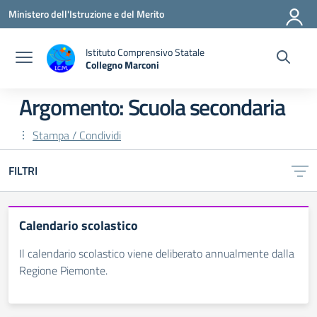
Vai ai contenuti
Vai al menu di navigazione
Vai al footer
Ministero dell'Istruzione e del Merito
Istituto Comprensivo Statale
Collegno Marconi
Argomento: Scuola secondaria
Stampa / Condividi
FILTRI
Calendario scolastico
Il calendario scolastico viene deliberato annualmente dalla
Regione Piemonte.