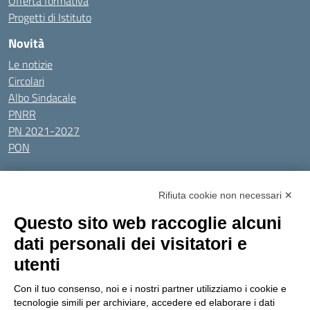
Offerta formativa
Progetti di Istituto
Novità
Le notizie
Circolari
Albo Sindacale
PNRR
PN 2021-2027
PON
Tutti gli argomenti
Rifiuta cookie non necessari ✕
Amministrazione Trasparente
Albo online
Privacy Policy
Questo sito web raccoglie alcuni
Dichiarazione di accessibilità
Obiettivi di accessibilità
dati personali dei visitatori e
Seguici su:
utenti
Con il tuo consenso, noi e i nostri partner utilizziamo i cookie e
Indirizzo:
Via Gaetano Donizetti 30, Collegno
tecnologie simili per archiviare, accedere ed elaborare i dati