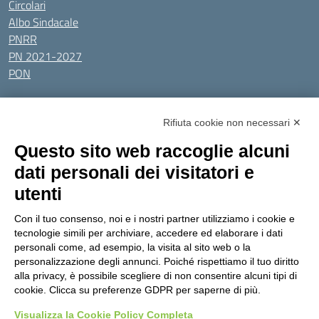
Circolari
Albo Sindacale
PNRR
PN 2021-2027
PON
Tutti gli argomenti
Rifiuta cookie non necessari ✕
Amministrazione Trasparente
Albo online
Privacy Policy
Questo sito web raccoglie alcuni
Dichiarazione di accessibilità
Obiettivi di accessibilità
dati personali dei visitatori e
Seguici su:
utenti
Con il tuo consenso, noi e i nostri partner utilizziamo i cookie e
Indirizzo:
Via Gaetano Donizetti 30, Collegno
tecnologie simili per archiviare, accedere ed elaborare i dati
Centralino:
0114053925
Email:
toic8cg002@istruzione.it
personali come, ad esempio, la visita al sito web o la
Posta elettronica certificata (PEC):
toic8cg002@pec.istruzione.it
personalizzazione degli annunci. Poiché rispettiamo il tuo diritto
alla privacy, è possibile scegliere di non consentire alcuni tipi di
Codice fiscale: 95641450010
cookie. Clicca su preferenze GDPR per saperne di più.
Codice meccanografico:
toic8cg002
Visualizza la Cookie Policy Completa
Codice Indice delle Pubbliche Amministrazioni (IPA): D0ZZDV0V