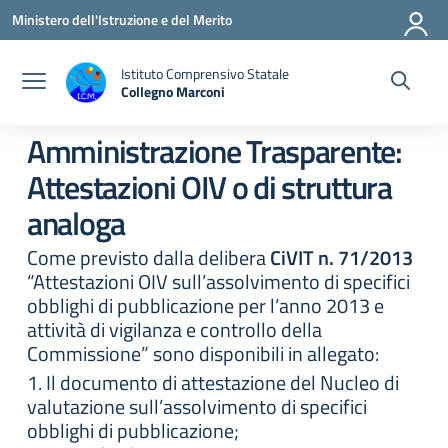
Vai ai contenuti
Vai al menu di navigazione
Vai al footer
Ministero dell'Istruzione e del Merito
Istituto Comprensivo Statale
Collegno Marconi
Amministrazione Trasparente:
Attestazioni OIV o di struttura
analoga
Come previsto dalla delibera
CiVIT n. 71/2013
“Attestazioni OIV sull’assolvimento di specifici
obblighi di pubblicazione per l’anno 2013 e
attività di vigilanza e controllo della
Commissione” sono disponibili in allegato:
1. Il documento di attestazione del Nucleo di
valutazione sull’assolvimento di specifici
obblighi di pubblicazione;