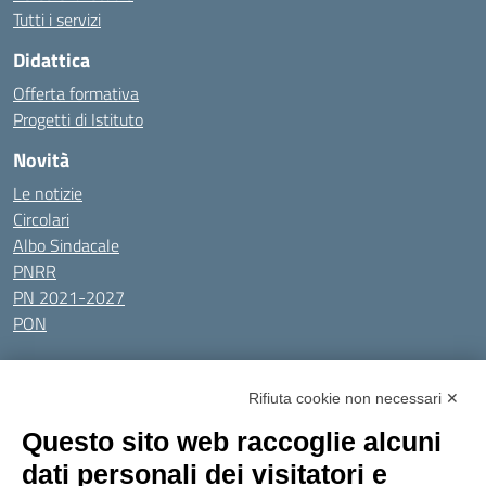
Tutti i servizi
Didattica
Offerta formativa
Progetti di Istituto
Novità
Le notizie
Circolari
Albo Sindacale
PNRR
PN 2021-2027
PON
Tutti gli argomenti
Rifiuta cookie non necessari ✕
Amministrazione Trasparente
Albo online
Privacy Policy
Questo sito web raccoglie alcuni
Dichiarazione di accessibilità
Obiettivi di accessibilità
dati personali dei visitatori e