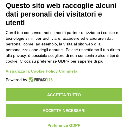
Amministrazione Trasparente
Albo online
Privacy Policy
Questo sito web raccoglie alcuni
Dichiarazione di accessibilità
Obiettivi di accessibilità
dati personali dei visitatori e
Seguici su:
utenti
Con il tuo consenso, noi e i nostri partner utilizziamo i cookie e
Indirizzo:
Via Gaetano Donizetti 30, Collegno
tecnologie simili per archiviare, accedere ed elaborare i dati
Centralino:
0114053925
Email:
toic8cg002@istruzione.it
personali come, ad esempio, la visita al sito web o la
Posta elettronica certificata (PEC):
toic8cg002@pec.istruzione.it
personalizzazione degli annunci. Poiché rispettiamo il tuo diritto
alla privacy, è possibile scegliere di non consentire alcuni tipi di
Codice fiscale: 95641450010
cookie. Clicca su preferenze GDPR per saperne di più.
Codice meccanografico:
toic8cg002
Visualizza la Cookie Policy Completa
Codice Indice delle Pubbliche Amministrazioni (IPA): D0ZZDV0V
Codice unico di fatturazione (CUF): FJDH3Z
Powered by
Copyright 2023 © ISTITUTO COMPRENSIVO "GUGLIELMO MARCONI" |
PEC: TOIC8CG002@pec.istruzione.it
ACCETTA TUTTO
ACCETTA NECESSARI
Idea e progetto di Designers Italia
Preferenze GDPR