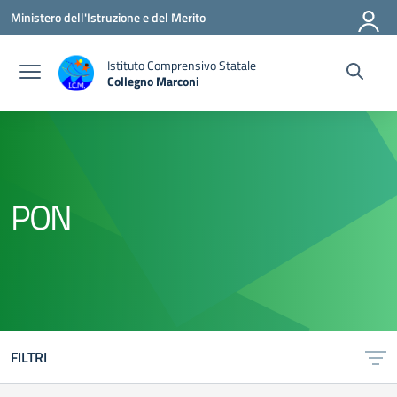
Vai ai contenuti
Vai al menu di navigazione
Vai al footer
Ministero dell'Istruzione e del Merito
Istituto Comprensivo Statale
Collegno Marconi
PON
FILTRI