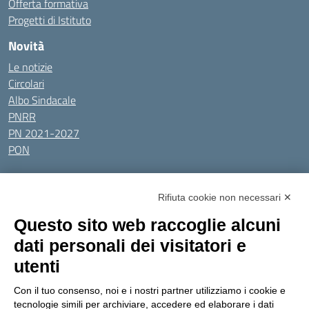
Offerta formativa
Progetti di Istituto
Novità
Le notizie
Circolari
Albo Sindacale
PNRR
PN 2021-2027
PON
Tutti gli argomenti
Rifiuta cookie non necessari ✕
Amministrazione Trasparente
Albo online
Privacy Policy
Questo sito web raccoglie alcuni
Dichiarazione di accessibilità
Obiettivi di accessibilità
dati personali dei visitatori e
Seguici su:
utenti
Con il tuo consenso, noi e i nostri partner utilizziamo i cookie e
Indirizzo:
Via Gaetano Donizetti 30, Collegno
tecnologie simili per archiviare, accedere ed elaborare i dati