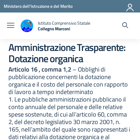
Vai ai contenuti
Vai al menu di navigazione
Vai al footer
Ministero dell'Istruzione e del Merito
Istituto Comprensivo Statale
Collegno Marconi
Amministrazione Trasparente:
Dotazione organica
Articolo 16 , comma 1,2
– Obblighi di
pubblicazione concernenti la dotazione
organica e il costo del personale con rapporto
di lavoro a tempo indeterminato
1. Le pubbliche amministrazioni pubblicano il
conto annuale del personale e delle relative
spese sostenute, di cui all’articolo 60, comma
2, del decreto legislativo 30 marzo 2001, n.
165, nell’ambito del quale sono rappresentati i
dati relativi alla dotazione organica e al