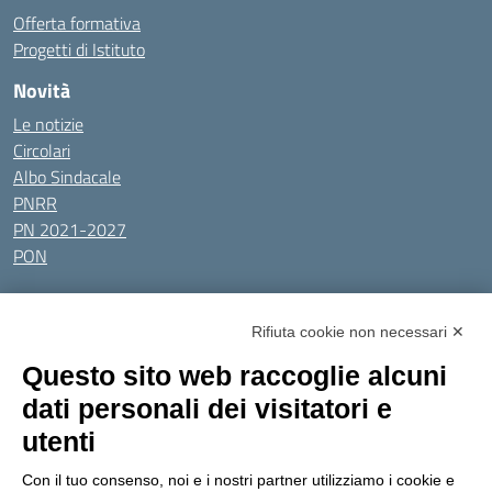
Offerta formativa
Progetti di Istituto
Novità
Le notizie
Circolari
Albo Sindacale
PNRR
PN 2021-2027
PON
Tutti gli argomenti
Rifiuta cookie non necessari ✕
Amministrazione Trasparente
Albo online
Privacy Policy
Questo sito web raccoglie alcuni
Dichiarazione di accessibilità
Obiettivi di accessibilità
dati personali dei visitatori e
Seguici su:
utenti
Con il tuo consenso, noi e i nostri partner utilizziamo i cookie e