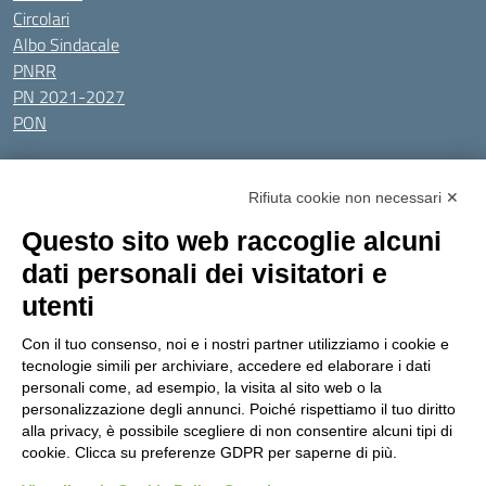
Circolari
Albo Sindacale
PNRR
PN 2021-2027
PON
Tutti gli argomenti
Rifiuta cookie non necessari ✕
Amministrazione Trasparente
Albo online
Privacy Policy
Questo sito web raccoglie alcuni
Dichiarazione di accessibilità
Obiettivi di accessibilità
dati personali dei visitatori e
Seguici su:
utenti
Con il tuo consenso, noi e i nostri partner utilizziamo i cookie e
Indirizzo:
Via Gaetano Donizetti 30, Collegno
tecnologie simili per archiviare, accedere ed elaborare i dati
Centralino:
0114053925
Email:
toic8cg002@istruzione.it
personali come, ad esempio, la visita al sito web o la
Posta elettronica certificata (PEC):
toic8cg002@pec.istruzione.it
personalizzazione degli annunci. Poiché rispettiamo il tuo diritto
alla privacy, è possibile scegliere di non consentire alcuni tipi di
Codice fiscale: 95641450010
cookie. Clicca su preferenze GDPR per saperne di più.
Codice meccanografico:
toic8cg002