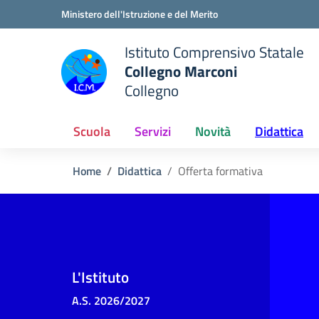
Vai ai contenuti
Vai al menu di navigazione
Vai al footer
Ministero dell'Istruzione e del Merito
Istituto Comprensivo Statale
Collegno Marconi
Collegno
Scuola
Servizi
Novità
Didattica
Home
Didattica
Offerta formativa
L'Istituto
A.S. 2026/2027