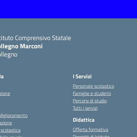
tituto Comprensivo Statale
ollegno Marconi
ollegno
la
I Servizi
Personale scolastico
zione
Famiglie e studenti
Percorsi di studio
Tutti i servizi
 Miglioramento
Didattica
azione
Offerta formativa
 scolastica
Progetti di Istituto