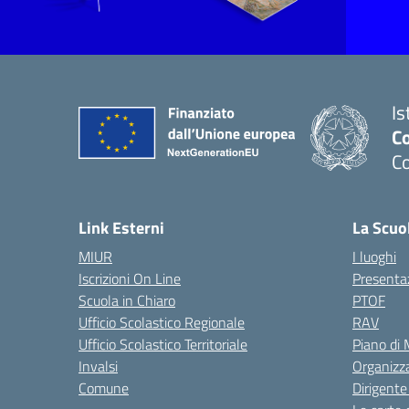
Is
C
C
Link Esterni
La Scuo
MIUR
I luoghi
Iscrizioni On Line
Presenta
Scuola in Chiaro
PTOF
Ufficio Scolastico Regionale
RAV
Ufficio Scolastico Territoriale
Piano di
Invalsi
Organizz
Comune
Dirigente