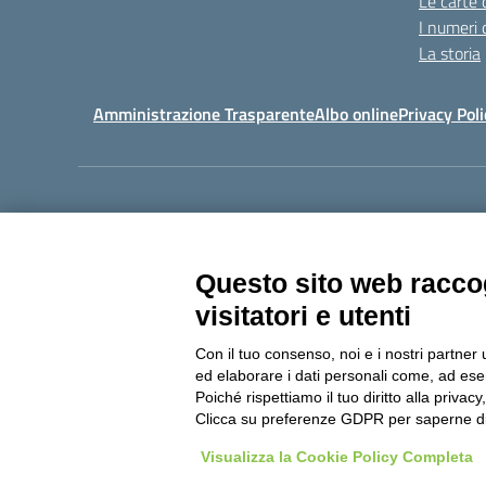
Le carte 
I numeri 
La storia
Amministrazione Trasparente
Albo online
Privacy Poli
Centralino:
011405392
Questo sito web raccog
visitatori e utenti
Con il tuo consenso, noi e i nostri partner 
Copyright 20
ed elaborare i dati personali come, ad esem
Poiché rispettiamo il tuo diritto alla privacy
Clicca su preferenze GDPR per saperne di
Visualizza la Cookie Policy Completa