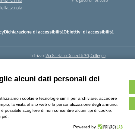
della scuola
della scuola
cy
Dichiarazione di accessibilità
Obiettivi di accessibilità
Indirizzo:
Via Gaetano Donizetti 30, Collegno
5
Email:
toic8cg002@istruzione.it
Posta elettronica certificata (PEC):
toic8
Codice fiscale: 95641450010
lie alcuni dati personali dei
Codice meccanografico:
toic8cg002
Codice Indice delle Pubbliche Amministrazioni (IPA): D0ZZDV0V
Codice unico di fatturazione (CUF): FJDH3Z
utilizziamo i cookie e tecnologie simili per archiviare, accedere
23 © ISTITUTO COMPRENSIVO "GUGLIELMO MARCONI" | PEC: TOIC8CG002@pec.
pio, la visita al sito web o la personalizzazione degli annunci.
, è possibile scegliere di non consentire alcuni tipi di cookie.
 più.
Powered by