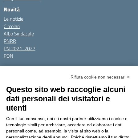
Novità
Le notizie
Circolari
Albo Sindacale
PNRR
PN 2021-2027
PON
Tutti gli argomenti
Rifiuta cookie non necessari ✕
Amministrazione Trasparente
Albo online
Privacy Policy
Questo sito web raccoglie alcuni
Dichiarazione di accessibilità
Obiettivi di accessibilità
dati personali dei visitatori e
Seguici su:
utenti
Con il tuo consenso, noi e i nostri partner utilizziamo i cookie e
Indirizzo:
Via Gaetano Donizetti 30, Collegno
tecnologie simili per archiviare, accedere ed elaborare i dati
Centralino:
0114053925
Email:
toic8cg002@istruzione.it
personali come, ad esempio, la visita al sito web o la
Posta elettronica certificata (PEC):
toic8cg002@pec.istruzione.it
personalizzazione degli annunci. Poiché rispettiamo il tuo diritto