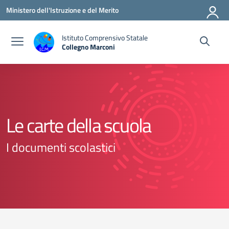
Vai ai contenuti
Vai al menu di navigazione
Vai al footer
Ministero dell'Istruzione e del Merito
Istituto Comprensivo Statale
Collegno Marconi
Le carte della scuola
I documenti scolastici