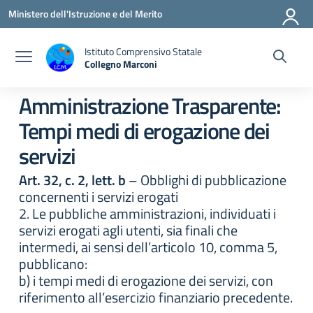
Vai ai contenuti
Vai al menu di navigazione
Vai al footer
Ministero dell'Istruzione e del Merito
Istituto Comprensivo Statale
Collegno Marconi
Amministrazione Trasparente:
Tempi medi di erogazione dei
servizi
Art. 32, c. 2, lett. b
– Obblighi di pubblicazione
concernenti i servizi erogati
2. Le pubbliche amministrazioni, individuati i
servizi erogati agli utenti, sia finali che
intermedi, ai sensi dell’articolo 10, comma 5,
pubblicano:
b) i tempi medi di erogazione dei servizi, con
riferimento all’esercizio finanziario precedente.