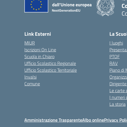
C
C
Link Esterni
La Scuo
MIUR
I luoghi
Iscrizioni On Line
Presenta
Scuola in Chiaro
PTOF
Ufficio Scolastico Regionale
RAV
Ufficio Scolastico Territoriale
Piano di
Invalsi
Organizz
Comune
Dirigente
Le carte 
I numeri 
La storia
Amministrazione Trasparente
Albo online
Privacy Poli