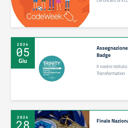
Certificato di Ec
2024
Assegnazione 
05
Badge
Giu
Il nostro Istitut
Transformation
2024
Finale Nazion
28