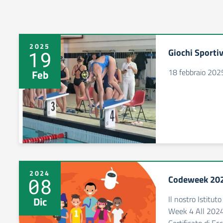
2025
Giochi Sporti
19
18 febbraio 202
Feb
2024
Codeweek 20
08
Il nostro Istitut
Dic
Week 4 All 2024.