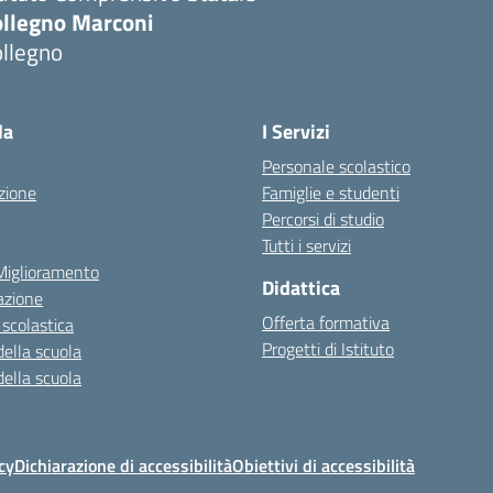
ollegno Marconi
ollegno
la
I Servizi
Personale scolastico
zione
Famiglie e studenti
Percorsi di studio
Tutti i servizi
 Miglioramento
Didattica
azione
Offerta formativa
 scolastica
Progetti di Istituto
della scuola
della scuola
cy
Dichiarazione di accessibilità
Obiettivi di accessibilità