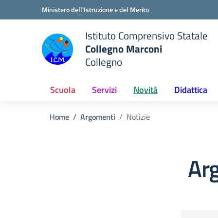
Vai ai contenuti
Vai al menu di navigazione
Vai al footer
Ministero dell'Istruzione e del Merito
Istituto Comprensivo Statale
Collegno Marconi
Collegno
Scuola
Servizi
Novità
Didattica
Home
Argomenti
Notizie
Arg