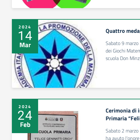
2024
Quattro meda
14
Sabato 9 marzo 2
Mar
dei Giochi Matem
scuola Don Minz
2024
Cerimonia di i
24
Primaria “Feli
Feb
Sabato 2 marzo l
ha avuto l'onore 