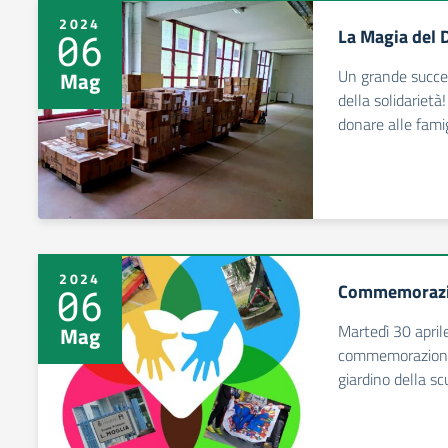
2024
La Magia del 
06
Un grande succes
Mag
della solidarietà
donare alle fami
2024
Commemorazio
06
Martedì 30 aprile
Mag
commemorazione d
giardino della sc