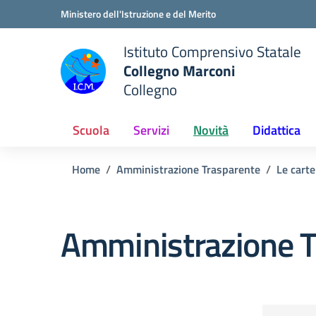
Vai ai contenuti
Vai al menu di navigazione
Vai al footer
Ministero dell'Istruzione e del Merito
Istituto Comprensivo Statale
Collegno Marconi
Collegno
Scuola
Servizi
Novità
Didattica
Home
Amministrazione Trasparente
Le carte
Amministrazione T