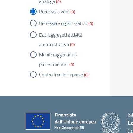
analoga
(0)
Burocrazia zero
(0)
Benessere organizzativo
(0)
Dati aggregati attività
amministrativa
(0)
Monitoraggio tempi
procedimentali
(0)
Controlli sulle imprese
(0)
Is
C
C