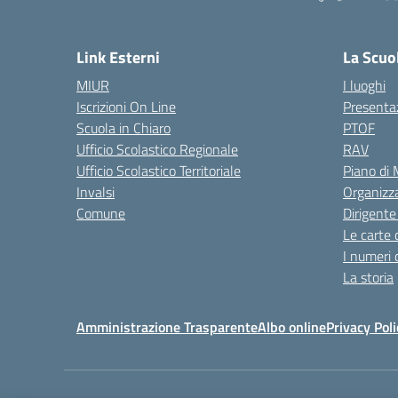
Link Esterni
La Scuo
MIUR
I luoghi
Iscrizioni On Line
Presenta
Scuola in Chiaro
PTOF
Ufficio Scolastico Regionale
RAV
Ufficio Scolastico Territoriale
Piano di
Invalsi
Organizz
Comune
Dirigente
Le carte 
I numeri 
La storia
Amministrazione Trasparente
Albo online
Privacy Poli