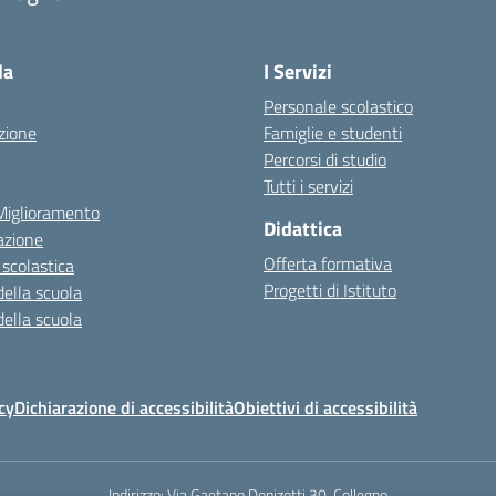
la
I Servizi
Personale scolastico
zione
Famiglie e studenti
Percorsi di studio
Tutti i servizi
 Miglioramento
Didattica
azione
Offerta formativa
 scolastica
Progetti di Istituto
della scuola
della scuola
cy
Dichiarazione di accessibilità
Obiettivi di accessibilità
Indirizzo:
Via Gaetano Donizetti 30, Collegno