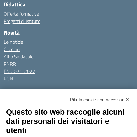
Didattica
Offerta formativa
Progetti di Istituto
Novità
Le notizie
Circolari
Albo Sindacale
PNRR
PN 2021-2027
PON
Tutti gli argomenti
Rifiuta cookie non necessari ✕
Amministrazione Trasparente
Albo online
Privacy Policy
Questo sito web raccoglie alcuni
Dichiarazione di accessibilità
Obiettivi di accessibilità
dati personali dei visitatori e
Seguici su:
utenti