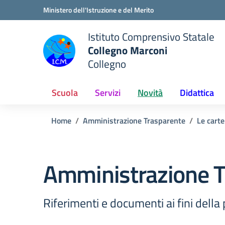
Vai ai contenuti
Vai al menu di navigazione
Vai al footer
Ministero dell'Istruzione e del Merito
Istituto Comprensivo Statale
Collegno Marconi
Collegno
Scuola
Servizi
Novità
Didattica
Home
Amministrazione Trasparente
Le carte
Amministrazione T
Riferimenti e documenti ai fini dell