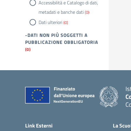
Accessibilità e Catalogo di dati,
metadati e banche dati
(0)
Dati ulteriori
(0)
-DATI NON PIÙ SOGGETTI A
PUBBLICAZIONE OBBLIGATORIA
(0)
Is
C
C
Link Esterni
La Scuo