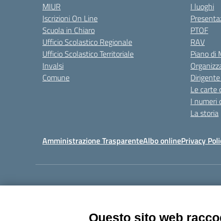
MIUR
I luoghi
Iscrizioni On Line
Presenta
Scuola in Chiaro
PTOF
Ufficio Scolastico Regionale
RAV
Ufficio Scolastico Territoriale
Piano di
Invalsi
Organizz
Comune
Dirigente
Le carte 
I numeri 
La storia
Amministrazione Trasparente
Albo online
Privacy Poli
Centralino:
011405392
Questo sito web raccog