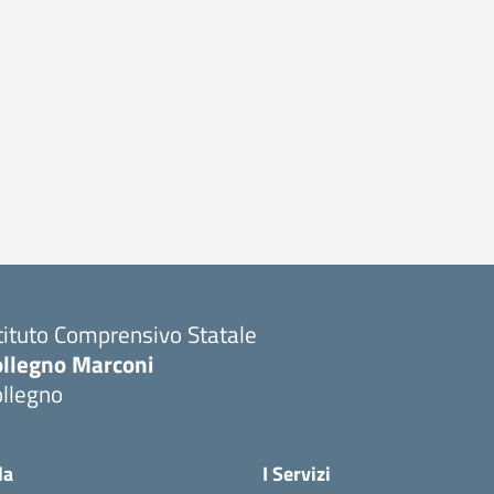
tituto Comprensivo Statale
ollegno Marconi
ollegno
la
I Servizi