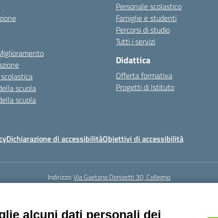
Personale scolastico
zione
Famiglie e studenti
Percorsi di studio
Tutti i servizi
 Miglioramento
Didattica
azione
Offerta formativa
 scolastica
Progetti di Istituto
della scuola
della scuola
cy
Dichiarazione di accessibilità
Obiettivi di accessibilità
Indirizzo:
Via Gaetano Donizetti 30, Collegno
5
Email:
toic8cg002@istruzione.it
Posta elettronica certificata (PEC):
toic8
Codice fiscale: 95641450010
lie alcuni dati personali dei
Codice meccanografico:
toic8cg002