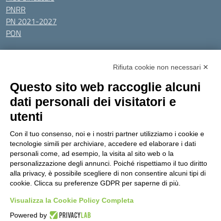
PNRR
PN 2021-2027
PON
Tutti gli argomenti
Rifiuta cookie non necessari ✕
Amministrazione Trasparente
Albo online
Privacy Policy
Questo sito web raccoglie alcuni
Dichiarazione di accessibilità
Obiettivi di accessibilità
dati personali dei visitatori e
Seguici su:
utenti
Con il tuo consenso, noi e i nostri partner utilizziamo i cookie e
Indirizzo:
Via Gaetano Donizetti 30, Collegno
tecnologie simili per archiviare, accedere ed elaborare i dati
Centralino:
0114053925
Email:
toic8cg002@istruzione.it
personali come, ad esempio, la visita al sito web o la
Posta elettronica certificata (PEC):
toic8cg002@pec.istruzione.it
personalizzazione degli annunci. Poiché rispettiamo il tuo diritto
alla privacy, è possibile scegliere di non consentire alcuni tipi di
Codice fiscale: 95641450010
cookie. Clicca su preferenze GDPR per saperne di più.
Codice meccanografico:
toic8cg002
Visualizza la Cookie Policy Completa
Codice Indice delle Pubbliche Amministrazioni (IPA): D0ZZDV0V
Codice unico di fatturazione (CUF): FJDH3Z
Powered by