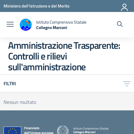
Vai ai contenuti
Vai al menu di navigazione
Vai al footer
Ministero dell'Istruzione e del Merito
Istituto Comprensivo Statale
Collegno Marconi
Amministrazione Trasparente:
Controlli e rilievi
sull'amministrazione
FILTRI
Nessun risultato
Istituto Comprensivo Statale
Collegno Marconi