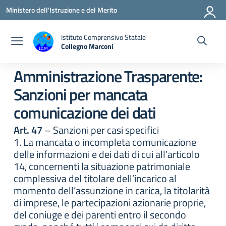
Vai ai contenuti
Vai al menu di navigazione
Vai al footer
Ministero dell'Istruzione e del Merito
Istituto Comprensivo Statale
Collegno Marconi
Amministrazione Trasparente:
Sanzioni per mancata
comunicazione dei dati
Art. 47
– Sanzioni per casi specifici
1. La mancata o incompleta comunicazione
delle informazioni e dei dati di cui all’articolo
14, concernenti la situazione patrimoniale
complessiva del titolare dell’incarico al
momento dell’assunzione in carica, la titolarità
di imprese, le partecipazioni azionarie proprie,
del coniuge e dei parenti entro il secondo