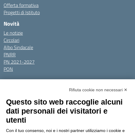
Offerta formativa
Progetti di Istituto
Novità
Le notizie
Circolari
Albo Sindacale
PNRR
PN 2021-2027
PON
Tutti gli argomenti
Rifiuta cookie non necessari ✕
Amministrazione Trasparente
Albo online
Privacy Policy
Questo sito web raccoglie alcuni
Dichiarazione di accessibilità
Obiettivi di accessibilità
dati personali dei visitatori e
Seguici su:
utenti
Con il tuo consenso, noi e i nostri partner utilizziamo i cookie e