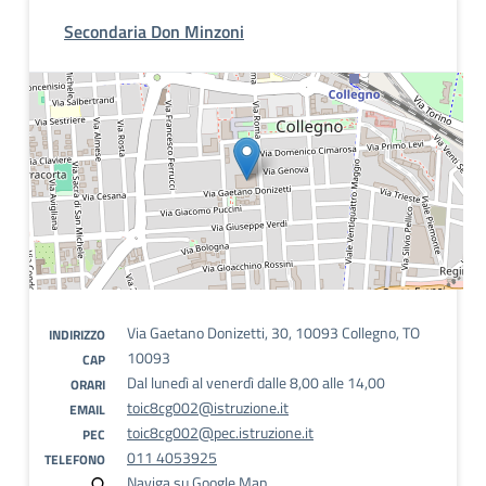
Secondaria Don Minzoni
Via Gaetano Donizetti, 30, 10093 Collegno, TO
INDIRIZZO
10093
CAP
Dal lunedì al venerdì dalle 8,00 alle 14,00
ORARI
toic8cg002@istruzione.it
EMAIL
toic8cg002@pec.istruzione.it
PEC
011 4053925
TELEFONO
Naviga su Google Map