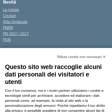
Novità
Le notizie
Circolari
Albo Sindacale
PNRR
PN 2021-2027
PON
Tutti gli argomenti
Rifiuta cookie non necessari ✕
Amministrazione Trasparente
Albo online
Privacy Policy
Questo sito web raccoglie alcuni
Dichiarazione di accessibilità
Obiettivi di accessibilità
dati personali dei visitatori e
Seguici su:
utenti
Con il tuo consenso, noi e i nostri partner utilizziamo i cookie e
Indirizzo:
Via Gaetano Donizetti 30, Collegno
tecnologie simili per archiviare, accedere ed elaborare i dati
Centralino:
0114053925
Email:
toic8cg002@istruzione.it
personali come, ad esempio, la visita al sito web o la
Posta elettronica certificata (PEC):
toic8cg002@pec.istruzione.it
personalizzazione degli annunci. Poiché rispettiamo il tuo diritto
alla privacy, è possibile scegliere di non consentire alcuni tipi di