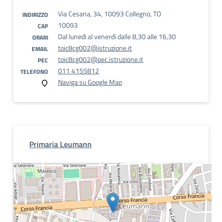
Via Cesana, 34, 10093 Collegno, TO
INDIRIZZO
10093
CAP
Dal lunedì al venerdì dalle 8,30 alle 16,30
ORARI
toic8cg002@istruzione.it
EMAIL
toic8cg002@pec.istruzione.it
PEC
011 4155812
TELEFONO
Naviga su Google Map
Primaria Leumann