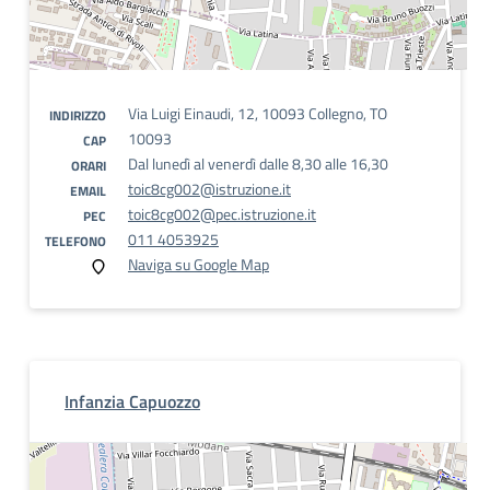
Via Luigi Einaudi, 12, 10093 Collegno, TO
INDIRIZZO
10093
CAP
Dal lunedì al venerdì dalle 8,30 alle 16,30
ORARI
toic8cg002@istruzione.it
EMAIL
toic8cg002@pec.istruzione.it
PEC
011 4053925
TELEFONO
Naviga su Google Map
Infanzia Capuozzo