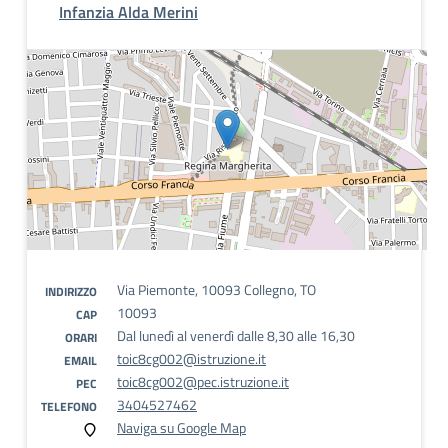
Infanzia Alda Merini
Via Piemonte, 10093 Collegno, TO
INDIRIZZO
10093
CAP
Dal lunedì al venerdì dalle 8,30 alle 16,30
ORARI
toic8cg002@istruzione.it
EMAIL
toic8cg002@pec.istruzione.it
PEC
3404527462
TELEFONO
Naviga su Google Map