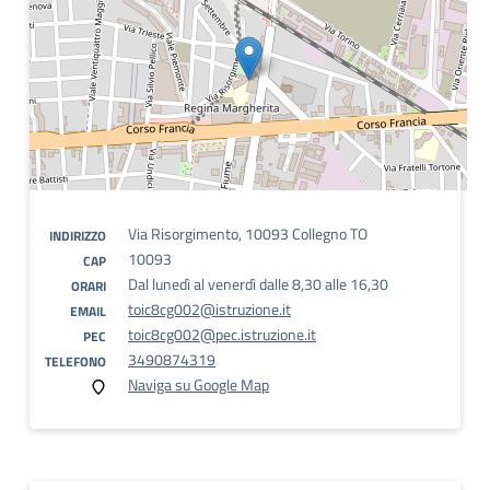
Via Risorgimento, 10093 Collegno TO
INDIRIZZO
10093
CAP
Dal lunedì al venerdì dalle 8,30 alle 16,30
ORARI
toic8cg002@istruzione.it
EMAIL
toic8cg002@pec.istruzione.it
PEC
3490874319
TELEFONO
Naviga su Google Map