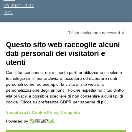
PN 2021-2027
PON
Tutti gli argomenti
Rifiuta cookie non necessari ✕
Amministrazione Trasparente
Albo online
Privacy Policy
Questo sito web raccoglie alcuni
Dichiarazione di accessibilità
Obiettivi di accessibilità
dati personali dei visitatori e
Seguici su:
utenti
Con il tuo consenso, noi e i nostri partner utilizziamo i cookie e
Indirizzo:
Via Gaetano Donizetti 30, Collegno
tecnologie simili per archiviare, accedere ed elaborare i dati
Centralino:
0114053925
Email:
toic8cg002@istruzione.it
personali come, ad esempio, la visita al sito web o la
Posta elettronica certificata (PEC):
toic8cg002@pec.istruzione.it
personalizzazione degli annunci. Poiché rispettiamo il tuo diritto
alla privacy, è possibile scegliere di non consentire alcuni tipi di
Codice fiscale: 95641450010
cookie. Clicca su preferenze GDPR per saperne di più.
Codice meccanografico:
toic8cg002
Visualizza la Cookie Policy Completa
Codice Indice delle Pubbliche Amministrazioni (IPA): D0ZZDV0V
Codice unico di fatturazione (CUF): FJDH3Z
Powered by
Copyright 2023 © ISTITUTO COMPRENSIVO "GUGLIELMO MARCONI" |