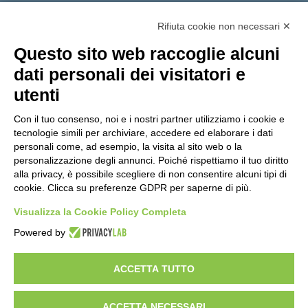
Tutti gli argomenti
Rifiuta cookie non necessari ✕
Amministrazione Trasparente
Albo online
Privacy Policy
Questo sito web raccoglie alcuni
Dichiarazione di accessibilità
Obiettivi di accessibilità
dati personali dei visitatori e
Seguici su:
utenti
Con il tuo consenso, noi e i nostri partner utilizziamo i cookie e
Indirizzo:
Via Gaetano Donizetti 30, Collegno
tecnologie simili per archiviare, accedere ed elaborare i dati
Centralino:
0114053925
Email:
toic8cg002@istruzione.it
personali come, ad esempio, la visita al sito web o la
Posta elettronica certificata (PEC):
toic8cg002@pec.istruzione.it
personalizzazione degli annunci. Poiché rispettiamo il tuo diritto
alla privacy, è possibile scegliere di non consentire alcuni tipi di
Codice fiscale: 95641450010
cookie. Clicca su preferenze GDPR per saperne di più.
Codice meccanografico:
toic8cg002
Visualizza la Cookie Policy Completa
Codice Indice delle Pubbliche Amministrazioni (IPA): D0ZZDV0V
Codice unico di fatturazione (CUF): FJDH3Z
Powered by
Copyright 2023 © ISTITUTO COMPRENSIVO "GUGLIELMO MARCONI" |
PEC: TOIC8CG002@pec.istruzione.it
ACCETTA TUTTO
ACCETTA NECESSARI