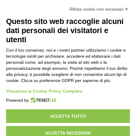
Tutti gli argomenti
Rifiuta cookie non necessari ✕
Amministrazione Trasparente
Albo online
Privacy Policy
Questo sito web raccoglie alcuni
Dichiarazione di accessibilità
Obiettivi di accessibilità
dati personali dei visitatori e
Seguici su:
utenti
Con il tuo consenso, noi e i nostri partner utilizziamo i cookie e
Indirizzo:
Via Gaetano Donizetti 30, Collegno
tecnologie simili per archiviare, accedere ed elaborare i dati
Centralino:
0114053925
Email:
toic8cg002@istruzione.it
personali come, ad esempio, la visita al sito web o la
Posta elettronica certificata (PEC):
toic8cg002@pec.istruzione.it
personalizzazione degli annunci. Poiché rispettiamo il tuo diritto
alla privacy, è possibile scegliere di non consentire alcuni tipi di
Codice fiscale: 95641450010
cookie. Clicca su preferenze GDPR per saperne di più.
Codice meccanografico:
toic8cg002
Visualizza la Cookie Policy Completa
Codice Indice delle Pubbliche Amministrazioni (IPA): D0ZZDV0V
Codice unico di fatturazione (CUF): FJDH3Z
Powered by
Copyright 2023 © ISTITUTO COMPRENSIVO "GUGLIELMO MARCONI" |
PEC: TOIC8CG002@pec.istruzione.it
ACCETTA TUTTO
ACCETTA NECESSARI
Idea e progetto di Designers Italia