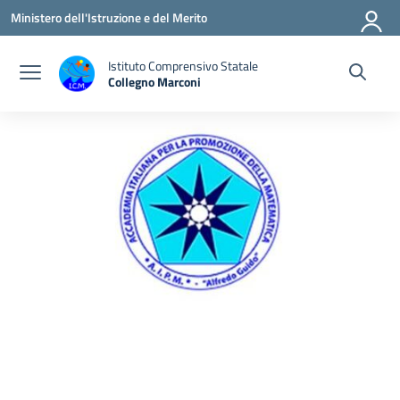
Vai ai contenuti
Vai al menu di navigazione
Vai al footer
Ministero dell'Istruzione e del Merito
Istituto Comprensivo Statale
Collegno Marconi