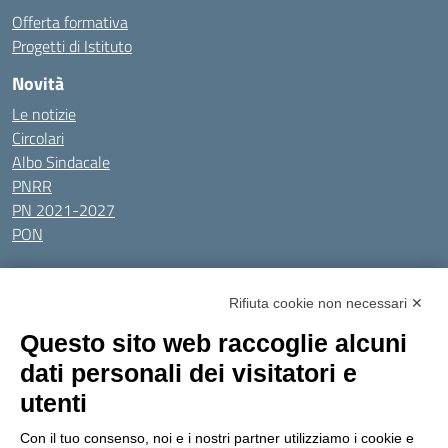
Offerta formativa
Progetti di Istituto
Novità
Le notizie
Circolari
Albo Sindacale
PNRR
PN 2021-2027
PON
Tutti gli argomenti
Rifiuta cookie non necessari ✕
Amministrazione Trasparente
Albo online
Privacy Policy
Questo sito web raccoglie alcuni
Dichiarazione di accessibilità
Obiettivi di accessibilità
dati personali dei visitatori e
Seguici su:
utenti
Con il tuo consenso, noi e i nostri partner utilizziamo i cookie e