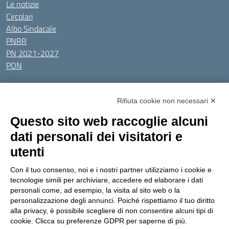
Le notizie
Circolari
Albo Sindacale
PNRR
PN 2021-2027
PON
Tutti gli argomenti
Rifiuta cookie non necessari ✕
Amministrazione Trasparente
Albo online
Privacy Policy
Questo sito web raccoglie alcuni
Dichiarazione di accessibilità
Obiettivi di accessibilità
dati personali dei visitatori e
Seguici su:
utenti
Con il tuo consenso, noi e i nostri partner utilizziamo i cookie e
Indirizzo:
Via Gaetano Donizetti 30, Collegno
tecnologie simili per archiviare, accedere ed elaborare i dati
Centralino:
0114053925
Email:
toic8cg002@istruzione.it
personali come, ad esempio, la visita al sito web o la
Posta elettronica certificata (PEC):
toic8cg002@pec.istruzione.it
personalizzazione degli annunci. Poiché rispettiamo il tuo diritto
alla privacy, è possibile scegliere di non consentire alcuni tipi di
Codice fiscale: 95641450010
cookie. Clicca su preferenze GDPR per saperne di più.