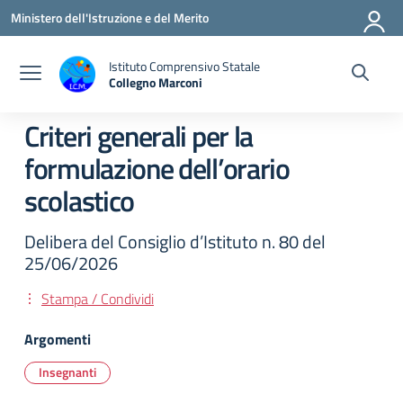
Vai ai contenuti
Vai al menu di navigazione
Vai al footer
Ministero dell'Istruzione e del Merito
Istituto Comprensivo Statale
Collegno Marconi
Criteri generali per la
formulazione dell’orario
scolastico
Delibera del Consiglio d’Istituto n. 80 del
25/06/2026
Stampa / Condividi
Argomenti
Insegnanti