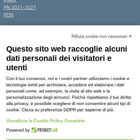
PN 2021-2027
PON
Tutti gli argomenti
Rifiuta cookie non necessari ✕
Amministrazione Trasparente
Albo online
Privacy Policy
Questo sito web raccoglie alcuni
Dichiarazione di accessibilità
Obiettivi di accessibilità
dati personali dei visitatori e
Seguici su:
utenti
Con il tuo consenso, noi e i nostri partner utilizziamo i cookie e
Indirizzo:
Via Gaetano Donizetti 30, Collegno
tecnologie simili per archiviare, accedere ed elaborare i dati
Centralino:
0114053925
Email:
toic8cg002@istruzione.it
personali come, ad esempio, la visita al sito web o la
Posta elettronica certificata (PEC):
toic8cg002@pec.istruzione.it
personalizzazione degli annunci. Poiché rispettiamo il tuo diritto
alla privacy, è possibile scegliere di non consentire alcuni tipi di
Codice fiscale: 95641450010
cookie. Clicca su preferenze GDPR per saperne di più.
Codice meccanografico:
toic8cg002
Visualizza la Cookie Policy Completa
Codice Indice delle Pubbliche Amministrazioni (IPA): D0ZZDV0V
Codice unico di fatturazione (CUF): FJDH3Z
Powered by