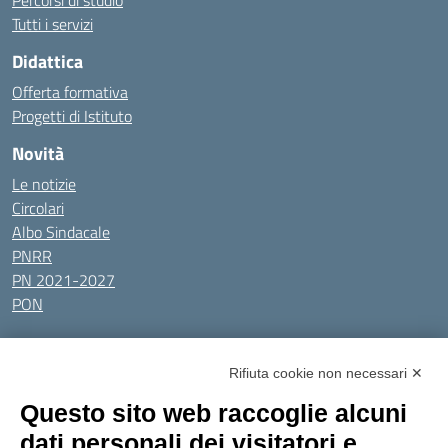
Percorsi di studio
Tutti i servizi
Didattica
Offerta formativa
Progetti di Istituto
Novità
Le notizie
Circolari
Albo Sindacale
PNRR
PN 2021-2027
PON
Tutti gli argomenti
Rifiuta cookie non necessari ✕
Amministrazione Trasparente
Albo online
Privacy Policy
Questo sito web raccoglie alcuni
Dichiarazione di accessibilità
Obiettivi di accessibilità
dati personali dei visitatori e