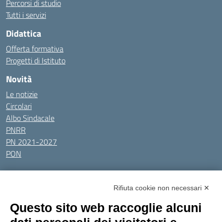
Percorsi di studio
Tutti i servizi
Didattica
Offerta formativa
Progetti di Istituto
Novità
Le notizie
Circolari
Albo Sindacale
PNRR
PN 2021-2027
PON
Tutti gli argomenti
Rifiuta cookie non necessari ✕
Amministrazione Trasparente
Albo online
Privacy Policy
Questo sito web raccoglie alcuni
Dichiarazione di accessibilità
Obiettivi di accessibilità