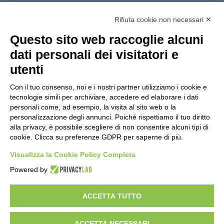
Tutti gli argomenti
Rifiuta cookie non necessari ✕
Amministrazione Trasparente
Albo online
Privacy Policy
Questo sito web raccoglie alcuni
Dichiarazione di accessibilità
Obiettivi di accessibilità
dati personali dei visitatori e
Seguici su:
utenti
Con il tuo consenso, noi e i nostri partner utilizziamo i cookie e
Indirizzo:
Via Gaetano Donizetti 30, Collegno
tecnologie simili per archiviare, accedere ed elaborare i dati
Centralino:
0114053925
Email:
toic8cg002@istruzione.it
personali come, ad esempio, la visita al sito web o la
Posta elettronica certificata (PEC):
toic8cg002@pec.istruzione.it
personalizzazione degli annunci. Poiché rispettiamo il tuo diritto
alla privacy, è possibile scegliere di non consentire alcuni tipi di
Codice fiscale: 95641450010
cookie. Clicca su preferenze GDPR per saperne di più.
Codice meccanografico:
toic8cg002
Visualizza la Cookie Policy Completa
Codice Indice delle Pubbliche Amministrazioni (IPA): D0ZZDV0V
Codice unico di fatturazione (CUF): FJDH3Z
Powered by
Copyright 2023 © ISTITUTO COMPRENSIVO "GUGLIELMO MARCONI" |
PEC: TOIC8CG002@pec.istruzione.it
ACCETTA TUTTO
ACCETTA NECESSARI