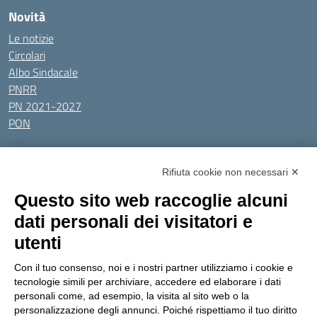
Novità
Le notizie
Circolari
Albo Sindacale
PNRR
PN 2021-2027
PON
Tutti gli argomenti
Rifiuta cookie non necessari ✕
Amministrazione Trasparente
Albo online
Privacy Policy
Questo sito web raccoglie alcuni
Dichiarazione di accessibilità
Obiettivi di accessibilità
dati personali dei visitatori e
Seguici su:
utenti
Con il tuo consenso, noi e i nostri partner utilizziamo i cookie e
Indirizzo:
Via Gaetano Donizetti 30, Collegno
tecnologie simili per archiviare, accedere ed elaborare i dati
Centralino:
0114053925
Email:
toic8cg002@istruzione.it
personali come, ad esempio, la visita al sito web o la
Posta elettronica certificata (PEC):
toic8cg002@pec.istruzione.it
personalizzazione degli annunci. Poiché rispettiamo il tuo diritto