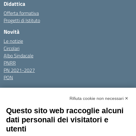
Didattica
Offerta formativa
Progetti di Istituto
Novità
Le notizie
Circolari
Albo Sindacale
PNRR
PN 2021-2027
PON
Tutti gli argomenti
Rifiuta cookie non necessari ✕
Amministrazione Trasparente
Albo online
Privacy Policy
Questo sito web raccoglie alcuni
Dichiarazione di accessibilità
Obiettivi di accessibilità
dati personali dei visitatori e
Seguici su:
utenti