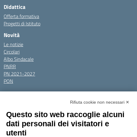
Didattica
Offerta formativa
Progetti di Istituto
Novità
Le notizie
Circolari
Albo Sindacale
PNRR
PN 2021-2027
PON
Tutti gli argomenti
Rifiuta cookie non necessari ✕
Amministrazione Trasparente
Albo online
Privacy Policy
Questo sito web raccoglie alcuni
Dichiarazione di accessibilità
Obiettivi di accessibilità
dati personali dei visitatori e
Seguici su:
utenti