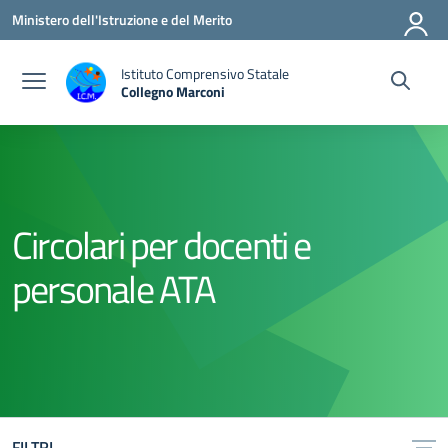
Vai ai contenuti
Vai al menu di navigazione
Vai al footer
Ministero dell'Istruzione e del Merito
Istituto Comprensivo Statale
Collegno Marconi
Circolari per docenti e
personale ATA
FILTRI