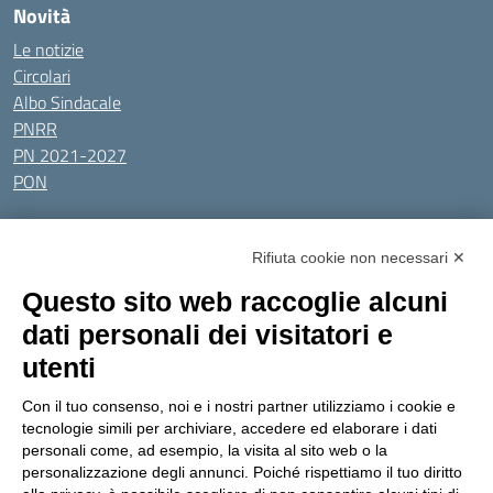
Novità
Le notizie
Circolari
Albo Sindacale
PNRR
PN 2021-2027
PON
Tutti gli argomenti
Rifiuta cookie non necessari ✕
Amministrazione Trasparente
Albo online
Privacy Policy
Questo sito web raccoglie alcuni
Dichiarazione di accessibilità
Obiettivi di accessibilità
dati personali dei visitatori e
Seguici su:
utenti
Con il tuo consenso, noi e i nostri partner utilizziamo i cookie e
Indirizzo:
Via Gaetano Donizetti 30, Collegno
tecnologie simili per archiviare, accedere ed elaborare i dati
Centralino:
0114053925
Email:
toic8cg002@istruzione.it
personali come, ad esempio, la visita al sito web o la
Posta elettronica certificata (PEC):
toic8cg002@pec.istruzione.it
personalizzazione degli annunci. Poiché rispettiamo il tuo diritto