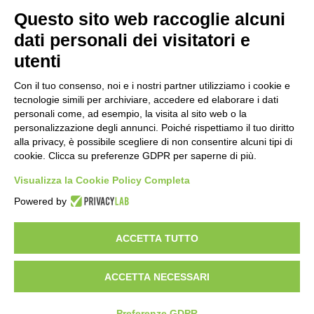
Amministrazione Trasparente
Albo online
Privacy Policy
Questo sito web raccoglie alcuni
Dichiarazione di accessibilità
Obiettivi di accessibilità
dati personali dei visitatori e
Seguici su:
utenti
Con il tuo consenso, noi e i nostri partner utilizziamo i cookie e
Indirizzo:
Via Gaetano Donizetti 30, Collegno
tecnologie simili per archiviare, accedere ed elaborare i dati
Centralino:
0114053925
Email:
toic8cg002@istruzione.it
personali come, ad esempio, la visita al sito web o la
Posta elettronica certificata (PEC):
toic8cg002@pec.istruzione.it
personalizzazione degli annunci. Poiché rispettiamo il tuo diritto
alla privacy, è possibile scegliere di non consentire alcuni tipi di
Codice fiscale: 95641450010
cookie. Clicca su preferenze GDPR per saperne di più.
Codice meccanografico:
toic8cg002
Visualizza la Cookie Policy Completa
Codice Indice delle Pubbliche Amministrazioni (IPA): D0ZZDV0V
Codice unico di fatturazione (CUF): FJDH3Z
Powered by
Copyright 2023 © ISTITUTO COMPRENSIVO "GUGLIELMO MARCONI" |
PEC: TOIC8CG002@pec.istruzione.it
ACCETTA TUTTO
ACCETTA NECESSARI
Idea e progetto di Designers Italia
Preferenze GDPR