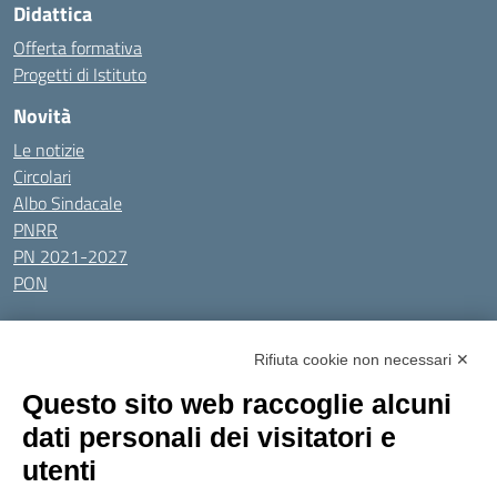
Didattica
Offerta formativa
Progetti di Istituto
Novità
Le notizie
Circolari
Albo Sindacale
PNRR
PN 2021-2027
PON
Tutti gli argomenti
Rifiuta cookie non necessari ✕
Amministrazione Trasparente
Albo online
Privacy Policy
Questo sito web raccoglie alcuni
Dichiarazione di accessibilità
Obiettivi di accessibilità
dati personali dei visitatori e
Seguici su:
utenti