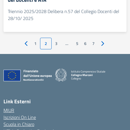
Triennio 2025/2028 Delibera n.57 del Collegio Docenti del
28/10/ 2025
1
2
3
…
5
6
7
Pagina precedente
Pagina successi
Istituto Comprensivo Statale
Collegno Marconi
Collegno
Link Esterni
MIUR
Iscrizioni On Line
Scuola in Chiaro