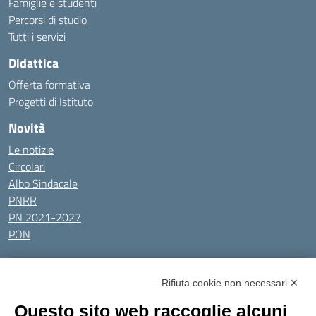
Famiglie e studenti
Percorsi di studio
Tutti i servizi
Didattica
Offerta formativa
Progetti di Istituto
Novità
Le notizie
Circolari
Albo Sindacale
PNRR
PN 2021-2027
PON
Tutti gli argomenti
Rifiuta cookie non necessari ✕
Amministrazione Trasparente
Albo online
Privacy Policy
Questo sito web raccoglie alcuni