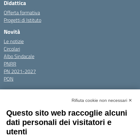
Didattica
Offerta formativa
Progetti di Istituto
Novità
Le notizie
Circolari
Albo Sindacale
PNRR
PN 2021-2027
PON
Tutti gli argomenti
Rifiuta cookie non necessari ✕
Amministrazione Trasparente
Albo online
Privacy Policy
Questo sito web raccoglie alcuni
Dichiarazione di accessibilità
Obiettivi di accessibilità
dati personali dei visitatori e
Seguici su:
utenti