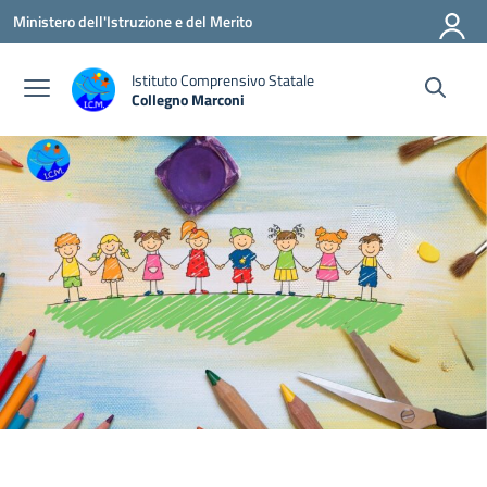
Vai ai contenuti
Vai al menu di navigazione
Vai al footer
Ministero dell'Istruzione e del Merito
Istituto Comprensivo Statale
Collegno Marconi