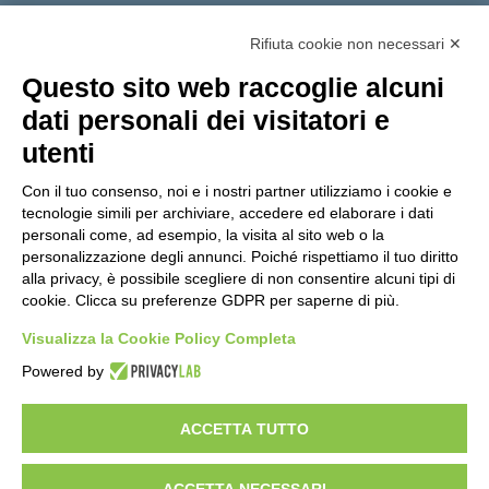
Tutti gli argomenti
Rifiuta cookie non necessari ✕
Amministrazione Trasparente
Albo online
Privacy Policy
Questo sito web raccoglie alcuni
Dichiarazione di accessibilità
Obiettivi di accessibilità
dati personali dei visitatori e
Seguici su:
utenti
Con il tuo consenso, noi e i nostri partner utilizziamo i cookie e
Indirizzo:
Via Gaetano Donizetti 30, Collegno
tecnologie simili per archiviare, accedere ed elaborare i dati
Centralino:
0114053925
Email:
toic8cg002@istruzione.it
personali come, ad esempio, la visita al sito web o la
Posta elettronica certificata (PEC):
toic8cg002@pec.istruzione.it
personalizzazione degli annunci. Poiché rispettiamo il tuo diritto
alla privacy, è possibile scegliere di non consentire alcuni tipi di
Codice fiscale: 95641450010
cookie. Clicca su preferenze GDPR per saperne di più.
Codice meccanografico:
toic8cg002
Visualizza la Cookie Policy Completa
Codice Indice delle Pubbliche Amministrazioni (IPA): D0ZZDV0V
Codice unico di fatturazione (CUF): FJDH3Z
Powered by
Copyright 2023 © ISTITUTO COMPRENSIVO "GUGLIELMO MARCONI" |
PEC: TOIC8CG002@pec.istruzione.it
ACCETTA TUTTO
ACCETTA NECESSARI