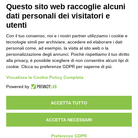
Amministrazione Trasparente
Albo online
Privacy Policy
Questo sito web raccoglie alcuni
Dichiarazione di accessibilità
Obiettivi di accessibilità
dati personali dei visitatori e
Seguici su:
utenti
Con il tuo consenso, noi e i nostri partner utilizziamo i cookie e
Indirizzo:
Via Gaetano Donizetti 30, Collegno
tecnologie simili per archiviare, accedere ed elaborare i dati
Centralino:
0114053925
Email:
toic8cg002@istruzione.it
personali come, ad esempio, la visita al sito web o la
Posta elettronica certificata (PEC):
toic8cg002@pec.istruzione.it
personalizzazione degli annunci. Poiché rispettiamo il tuo diritto
alla privacy, è possibile scegliere di non consentire alcuni tipi di
Codice fiscale: 95641450010
cookie. Clicca su preferenze GDPR per saperne di più.
Codice meccanografico:
toic8cg002
Visualizza la Cookie Policy Completa
Codice Indice delle Pubbliche Amministrazioni (IPA): D0ZZDV0V
Codice unico di fatturazione (CUF): FJDH3Z
Powered by
Copyright 2023 © ISTITUTO COMPRENSIVO "GUGLIELMO MARCONI" |
PEC: TOIC8CG002@pec.istruzione.it
ACCETTA TUTTO
ACCETTA NECESSARI
Idea e progetto di Designers Italia
Preferenze GDPR