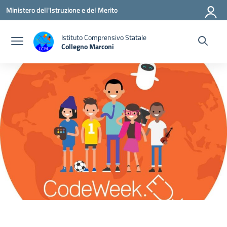
Vai ai contenuti
Vai al menu di navigazione
Vai al footer
Ministero dell'Istruzione e del Merito
Istituto Comprensivo Statale
Collegno Marconi