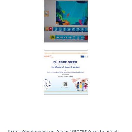
https://codeweek.eu/view/650765/uva-in-pixel-