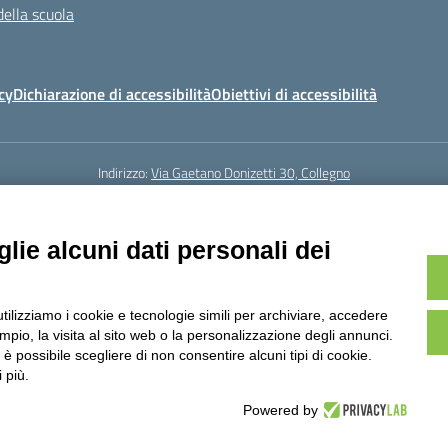
della scuola
cy
Dichiarazione di accessibilità
Obiettivi di accessibilità
Indirizzo:
Via Gaetano Donizetti 30, Collegno
5
Email:
toic8cg002@istruzione.it
Posta elettronica certificata (PEC):
toic8
Codice fiscale: 95641450010
lie alcuni dati personali dei
Codice meccanografico:
toic8cg002
Codice Indice delle Pubbliche Amministrazioni (IPA): D0ZZDV0V
Codice unico di fatturazione (CUF): FJDH3Z
utilizziamo i cookie e tecnologie simili per archiviare, accedere
23 © ISTITUTO COMPRENSIVO "GUGLIELMO MARCONI" | PEC: TOIC8CG002@pec.
pio, la visita al sito web o la personalizzazione degli annunci.
, è possibile scegliere di non consentire alcuni tipi di cookie.
 più.
Powered by