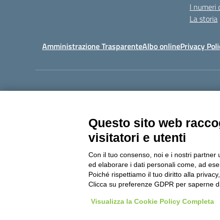
I numeri 
La storia
Amministrazione Trasparente
Albo online
Privacy Poli
Centralino:
011405392
Questo sito web raccog
visitatori e utenti
Con il tuo consenso, noi e i nostri partner 
Copyright 20
ed elaborare i dati personali come, ad esem
Poiché rispettiamo il tuo diritto alla privacy
Clicca su preferenze GDPR per saperne di
Visualizza la Cookie Policy Completa