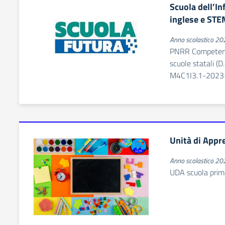
Scuola dell’I
inglese e STE
Anno scolastico 2
PNRR Competenze
scuole statali (
M4C1I3.1-2023
Unità di Appr
Anno scolastico 2
UDA scuola prim