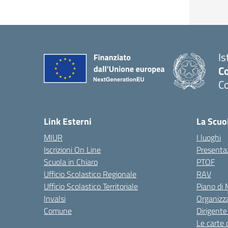
Is
C
C
Link Esterni
La Scuo
MIUR
I luoghi
Iscrizioni On Line
Presenta
Scuola in Chiaro
PTOF
Ufficio Scolastico Regionale
RAV
Ufficio Scolastico Territoriale
Piano di
Invalsi
Organizz
Comune
Dirigente
Le carte 