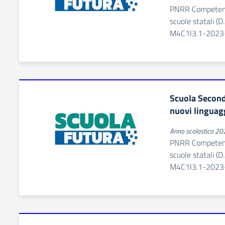
PNRR Competenze
scuole statali (
M4C1I3.1-2023
Scuola Secon
nuovi linguag
Anno scolastico 2
PNRR Competenze
scuole statali (
M4C1I3.1-2023