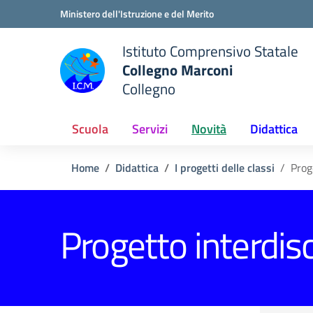
Vai ai contenuti
Vai al menu di navigazione
Vai al footer
Ministero dell'Istruzione e del Merito
Istituto Comprensivo Statale
Collegno Marconi
Collegno
Scuola
Servizi
Novità
Didattica
Home
Didattica
I progetti delle classi
Prog
Progetto interdisc