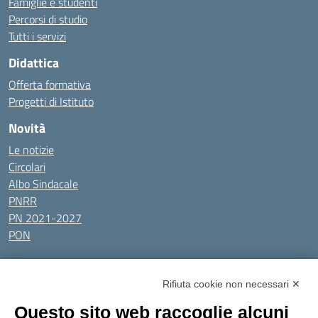
Famiglie e studenti
Percorsi di studio
Tutti i servizi
Didattica
Offerta formativa
Progetti di Istituto
Novità
Le notizie
Circolari
Albo Sindacale
PNRR
PN 2021-2027
PON
Tutti gli argomenti
Rifiuta cookie non necessari ✕
Amministrazione Trasparente
Albo online
Privacy Policy
Questo sito web raccoglie alcuni