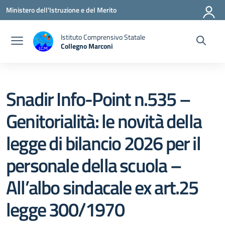
Vai ai contenuti
Vai al menu di navigazione
Vai al footer
Ministero dell'Istruzione e del Merito
Istituto Comprensivo Statale
Collegno Marconi
Snadir Info-Point n.535 –
Genitorialità: le novità della
legge di bilancio 2026 per il
personale della scuola –
All’albo sindacale ex art.25
legge 300/1970