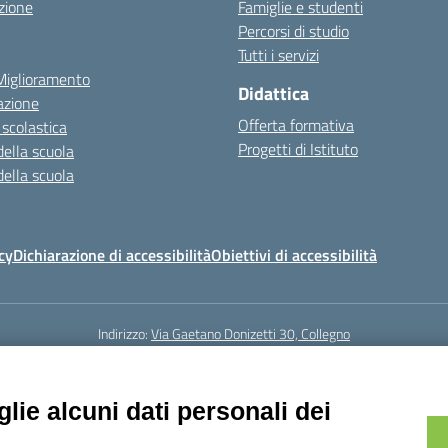
zione
Famiglie e studenti
Percorsi di studio
Tutti i servizi
 Miglioramento
Didattica
azione
Offerta formativa
 scolastica
Progetti di Istituto
della scuola
della scuola
cy
Dichiarazione di accessibilità
Obiettivi di accessibilità
Indirizzo:
Via Gaetano Donizetti 30, Collegno
5
Email:
toic8cg002@istruzione.it
Posta elettronica certificata (PEC):
toic8
Codice fiscale: 95641450010
lie alcuni dati personali dei
Codice meccanografico:
toic8cg002
Codice Indice delle Pubbliche Amministrazioni (IPA): D0ZZDV0V