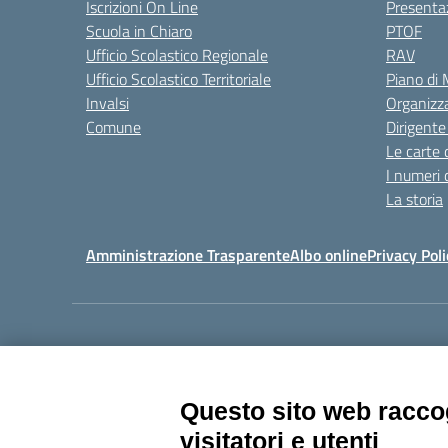
Iscrizioni On Line
Presenta
Scuola in Chiaro
PTOF
Ufficio Scolastico Regionale
RAV
Ufficio Scolastico Territoriale
Piano di
Invalsi
Organizz
Comune
Dirigente
Le carte 
I numeri 
La storia
Amministrazione Trasparente
Albo online
Privacy Poli
Centralino:
011405392
Questo sito web raccog
visitatori e utenti