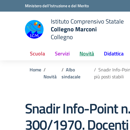
Vai ai contenuti
Vai al menu di navigazione
Vai al footer
Ministero dell'Istruzione e del Merito
Istituto Comprensivo Statale
Collegno Marconi
Collegno
Scuola
Servizi
Novità
Didattica
Home
Albo
Snadir Info-Poin
Novità
sindacale
più posti stabili
Snadir Info-Point n
300/1970. Docenti di