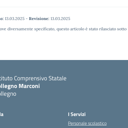
o:
13.03.2025
-
Revisione:
13.03.2025
ove diversamente specificato, questo articolo è stato rilasciato sott
tituto Comprensivo Statale
ollegno Marconi
ollegno
la
I Servizi
Personale scolastico