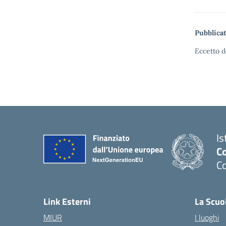
Pubblicat
Eccetto d
Is
C
C
Link Esterni
La Scuo
MIUR
I luoghi