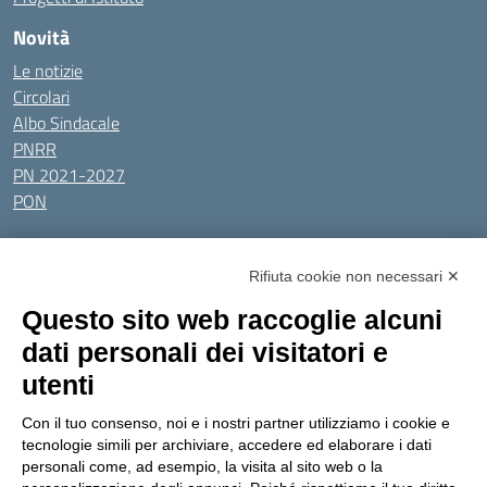
Novità
Le notizie
Circolari
Albo Sindacale
PNRR
PN 2021-2027
PON
Tutti gli argomenti
Rifiuta cookie non necessari ✕
Amministrazione Trasparente
Albo online
Privacy Policy
Questo sito web raccoglie alcuni
Dichiarazione di accessibilità
Obiettivi di accessibilità
dati personali dei visitatori e
Seguici su:
utenti
Con il tuo consenso, noi e i nostri partner utilizziamo i cookie e
Indirizzo:
Via Gaetano Donizetti 30, Collegno
tecnologie simili per archiviare, accedere ed elaborare i dati
Centralino:
0114053925
Email:
toic8cg002@istruzione.it
personali come, ad esempio, la visita al sito web o la