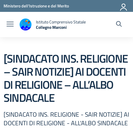
Vai ai contenuti
Vai al menu di navigazione
Vai al footer
Ministero dell'Istruzione e del Merito
Istituto Comprensivo Statale
Collegno Marconi
[SINDACATO INS. RELIGIONE
– SAIR NOTIZIE] AI DOCENTI
DI RELIGIONE – ALL’ALBO
SINDACALE
[SINDACATO INS. RELIGIONE - SAIR NOTIZIE] AI
DOCENTI DI RELIGIONE - ALL'ALBO SINDACALE