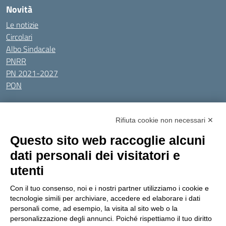
Novità
Le notizie
Circolari
Albo Sindacale
PNRR
PN 2021-2027
PON
Tutti gli argomenti
Rifiuta cookie non necessari ✕
Amministrazione Trasparente
Albo online
Privacy Policy
Questo sito web raccoglie alcuni
Dichiarazione di accessibilità
Obiettivi di accessibilità
dati personali dei visitatori e
Seguici su:
utenti
Con il tuo consenso, noi e i nostri partner utilizziamo i cookie e
Indirizzo:
Via Gaetano Donizetti 30, Collegno
tecnologie simili per archiviare, accedere ed elaborare i dati
Centralino:
0114053925
Email:
toic8cg002@istruzione.it
personali come, ad esempio, la visita al sito web o la
Posta elettronica certificata (PEC):
toic8cg002@pec.istruzione.it
personalizzazione degli annunci. Poiché rispettiamo il tuo diritto