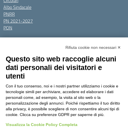
Circolari
Albo Sindacale
PNRR
PN 2021-2027
PON
Tutti gli argomenti
Rifiuta cookie non necessari ✕
Amministrazione Trasparente
Albo online
Privacy Policy
Questo sito web raccoglie alcuni
Dichiarazione di accessibilità
Obiettivi di accessibilità
dati personali dei visitatori e
Seguici su:
utenti
Con il tuo consenso, noi e i nostri partner utilizziamo i cookie e
Indirizzo:
Via Gaetano Donizetti 30, Collegno
tecnologie simili per archiviare, accedere ed elaborare i dati
Centralino:
0114053925
Email:
toic8cg002@istruzione.it
personali come, ad esempio, la visita al sito web o la
Posta elettronica certificata (PEC):
toic8cg002@pec.istruzione.it
personalizzazione degli annunci. Poiché rispettiamo il tuo diritto
alla privacy, è possibile scegliere di non consentire alcuni tipi di
Codice fiscale: 95641450010
cookie. Clicca su preferenze GDPR per saperne di più.
Codice meccanografico:
toic8cg002
Visualizza la Cookie Policy Completa
Codice Indice delle Pubbliche Amministrazioni (IPA): D0ZZDV0V