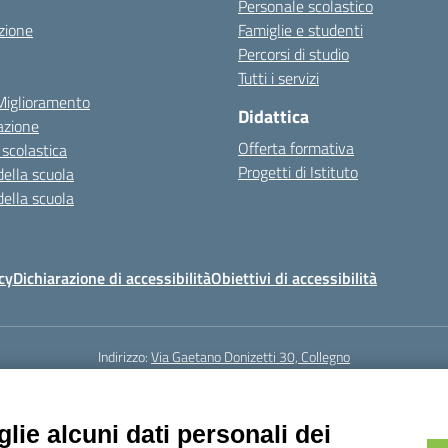
Personale scolastico
zione
Famiglie e studenti
Percorsi di studio
Tutti i servizi
 Miglioramento
Didattica
azione
Offerta formativa
 scolastica
Progetti di Istituto
della scuola
della scuola
cy
Dichiarazione di accessibilità
Obiettivi di accessibilità
Indirizzo:
Via Gaetano Donizetti 30, Collegno
5
Email:
toic8cg002@istruzione.it
Posta elettronica certificata (PEC):
toic8
Codice fiscale: 95641450010
lie alcuni dati personali dei
Codice meccanografico:
toic8cg002