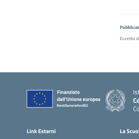
Pubblicat
Eccetto d
Is
C
C
Link Esterni
La Scuo