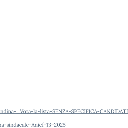
andina-_Vota-la-lista-SENZA-SPECIFICA-CANDIDATI
na-sindacale-Anief-13–2025