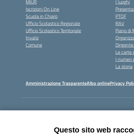
MIUR
I luoghi
Iscrizioni On Line
Presenta
Scuola in Chiaro
PTOF
Ufficio Scolastico Regionale
RAV
Ufficio Scolastico Territoriale
Piano di
Invalsi
Organizz
Comune
Dirigente
Le carte 
I numeri 
La storia
Amministrazione Trasparente
Albo online
Privacy Poli
Centralino:
011405392
Questo sito web raccog